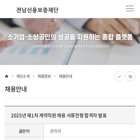
본
주
문
메
바
뉴
로
바
가
로
소기업·소상공인의 성공을 지원하는 종합 플랫폼
기
가
기
Jeonnam Credit Guarantee Foundation
재단소개
채용정보
채용안내
채용안내
2025년 제1차 계약직원 채용 서류전형 합격자 발표
글쓴이
관리자