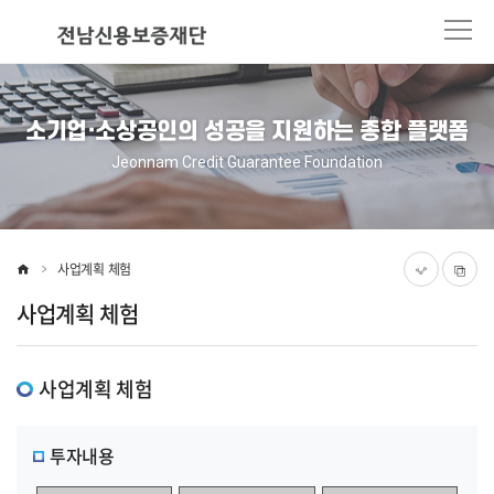
본
주
문
메
바
뉴
로
바
가
로
소기업·소상공인의 성공을 지원하는 종합 플랫폼
기
가
기
Jeonnam Credit Guarantee Foundation
사업계획 체험
사업계획 체험
사업계획 체험
투자내용