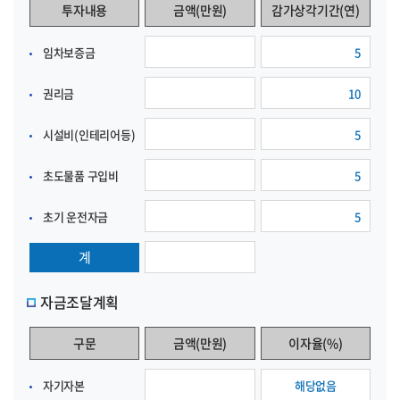
투자내용
금액(만원)
감가상각기간(연)
임차보증금
권리금
시설비(인테리어등)
초도물품 구입비
초기 운전자금
계
자금조달계획
구문
금액(만원)
이자율(%)
자기자본