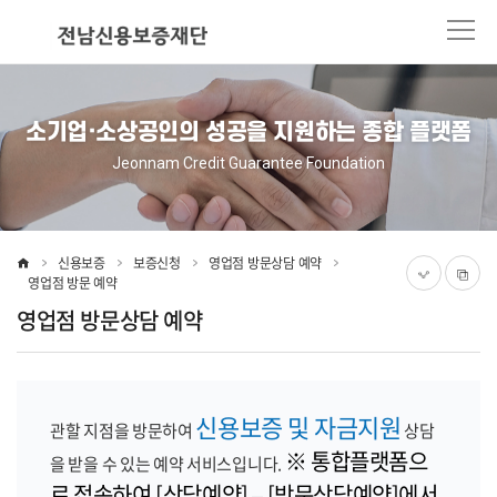
본
주
문
메
바
뉴
로
바
가
로
소기업·소상공인의 성공을 지원하는 종합 플랫폼
기
가
기
Jeonnam Credit Guarantee Foundation
신용보증
보증신청
영업점 방문상담 예약
영업점 방문 예약
영업점 방문상담 예약
신용보증 및 자금지원
관할 지점을 방문하여
상담
※ 통합플랫폼으
을 받을 수 있는 예약 서비스입니다.
로 접속하여 [상담예약] – [방문상담예약]에서